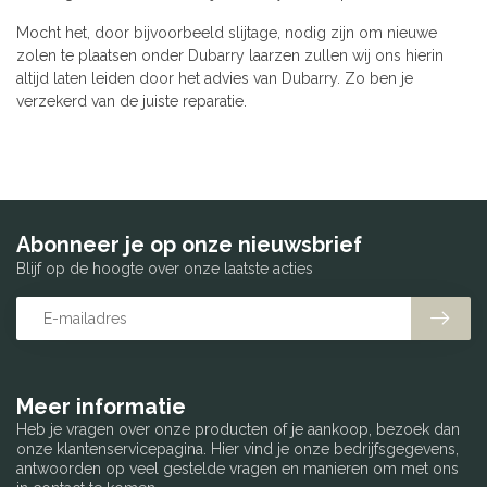
Mocht het, door bijvoorbeeld slijtage, nodig zijn om nieuwe
zolen te plaatsen onder Dubarry laarzen zullen wij ons hierin
altijd laten leiden door het advies van Dubarry. Zo ben je
verzekerd van de juiste reparatie.
Abonneer je op onze nieuwsbrief
Blijf op de hoogte over onze laatste acties
Meer informatie
Heb je vragen over onze producten of je aankoop, bezoek dan
onze klantenservicepagina. Hier vind je onze bedrijfsgegevens,
antwoorden op veel gestelde vragen en manieren om met ons