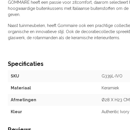
GOMMAIRE heeft een passie voor zitcomfort, daarom selecteert he
hoogwaardige buitenkussens met Italiaanse buitenstoffen om de o
geven.
Naast tuinmeubelen, heeft Gommaire ook een prachtige collectie
organische en innovatieve stijl. Ook de decoratiecollectie spreek
glaswerk, de rotanmanden als de keramische interieuritems.
Specificaties
SKU
G339L-IVO
Materiaal
Keramiek
Afmetingen
Ø28 X H23 CM
Kleur
Authentic Ivory
Reviews