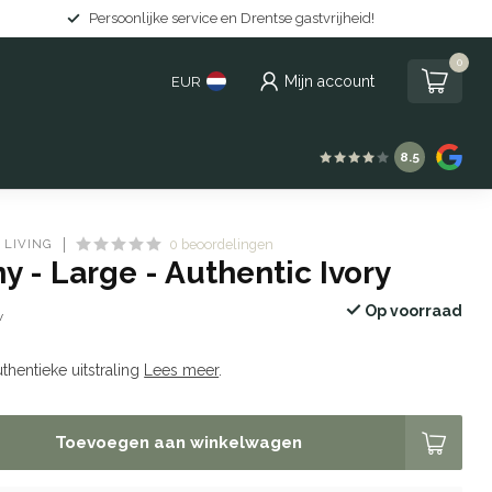
Gratis levering in Nederland vanaf €150
0
Mijn account
EUR
8.5
 LIVING
0 beoordelingen
y - Large - Authentic Ivory
Op voorraad
w
thentieke uitstraling
Lees meer
.
Toevoegen aan winkelwagen