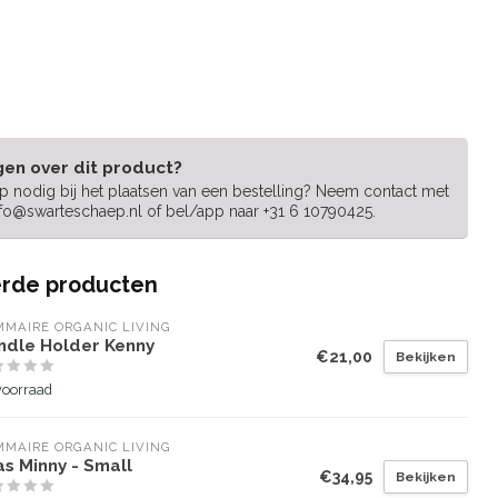
gen over dit product?
lp nodig bij het plaatsen van een bestelling? Neem contact met
nfo@swarteschaep.nl
of bel/app naar +31 6 10790425.
rde producten
MAIRE ORGANIC LIVING
ndle Holder Kenny
€21,00
Bekijken
voorraad
MAIRE ORGANIC LIVING
s Minny - Small
€34,95
Bekijken