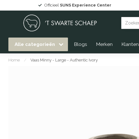
Grote collectie
Gommaire tuinmeubelen
uit voorraa
Alle categorieën
Blogs
Merken
Klanten
Home
/
Vaas Minny - Large - Authentic Ivory