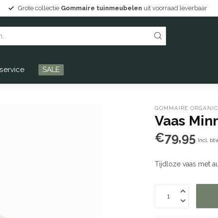
d leverbaar
Persoonlijke service en Drentse gastvrijheid!
service
SALE
GOMMAIRE ORGANIC
Vaas Minn
€79,95
Incl. bt
Tijdloze vaas met au