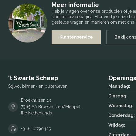
Meer informatie
Heb je vragen over onze producten of je
klantenservicepagina. Hier vind je onze b
gestelde vragen en manieren om met ons i
Klantenservice
Bekijk on
't Swarte Schaep
Openings
Stijlvol binnen- én buitenleven
Maandag:
Dinsdag:
Broekhuizen 13
Woensdag:
7965 AA Broekhuizen/Meppel
the Netherlands
Donderdag:
Vrijdag:
+31 6 10790425
Zaterdag: