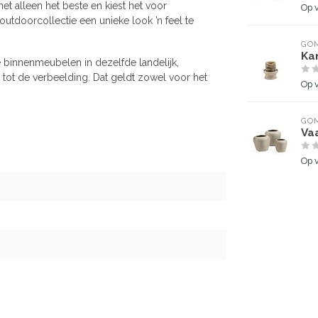
t alleen het beste en kiest het voor
Op 
utdoorcollectie een unieke look ’n feel te
GOM
Ka
 binnenmeubelen in dezelfde landelijk,
t tot de verbeelding. Dat geldt zowel voor het
Op 
GOM
Va
Op 