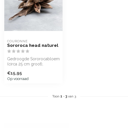
COURONNE
Sororoca head naturel
Gedroogde Sororocabloem
(circa 25 cm groot),
afkomstig van de Strelizia.
€15,95
Op voorraad
Toon
1
-
3
van 3