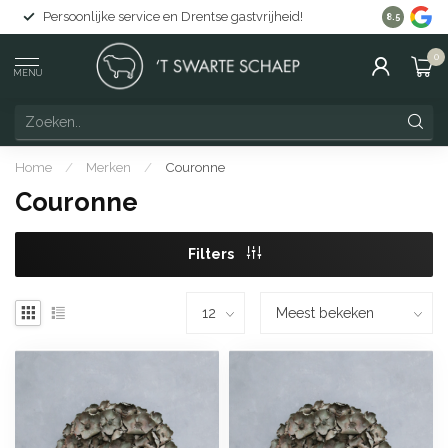
Persoonlijke service en Drentse gastvrijheid!
Gratis lev
8.5
0
MENU
Home
/
Merken
/
Couronne
Couronne
Filters